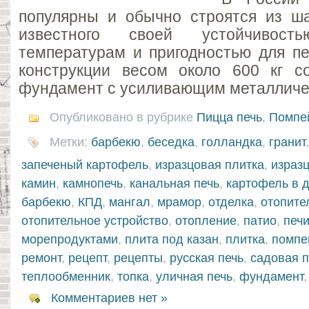
популярны и обычно строятся из ша
известного своей устойчивос
температурам и пригодностью для пе
конструкции весом около 600 кг с
фундамент с усиливающим металличе
Опубликовано в рубрике
Пицца печь
,
Помпей
Метки:
барбекю
,
беседка
,
голландка
,
гранит
запеченый картофель
,
изразцовая плитка
,
израз
камин
,
камнопечь
,
канальная печь
,
картофель в 
барбекю
,
КПД
,
мангал
,
мрамор
,
отделка
,
отопите
отопительное устройство
,
отопление
,
патио
,
печ
морепродуктами
,
плита под казан
,
плитка
,
помпе
ремонт
,
рецепт
,
рецепты
,
русская печь
,
садовая п
теплообменник
,
топка
,
уличная печь
,
фундамент
Комментариев нет »