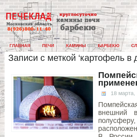
круглосуточно
камины печи
Московская область
барбекю
8(926)800-11-40
ГЛАВНАЯ
ПЕЧИ
КАМИНЫ
БАРБЕКЮ
С
Записи с меткой ‘картофель в 
Помпейск
примене
18 марта,
Помпейск
внешний в
полусферу
расположе
В России 