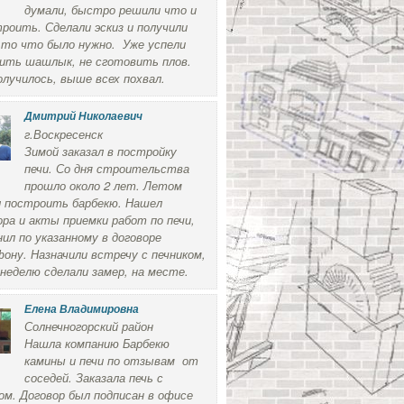
думали, быстро решили что и
троить. Сделали эскиз и получили
 то что было нужно. Уже успели
ить шашлык, не сготовить плов.
олучилось, выше всех похвал.
Дмитрий Николаевич
г.Воскресенск
Зимой заказал в постройку
печи. Со дня строительства
прошло около 2 лет. Летом
 построить барбекю. Нашел
ора и акты приемки работ по печи,
нил по указанному в договоре
ону. Назначили встречу с печником,
 неделю сделали замер, на месте.
Елена Владимировна
Солнечногорский район
Нашла компанию Барбекю
камины и печи по отзывам от
соседей. Заказала печь с
ом. Договор был подписан в офисе