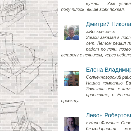
нужно. Уже успел
получилось, выше всех похвал.
Дмитрий Никола
г.Воскресенск
Зимой заказал в пос
лет. Летом решил п
работ по печи, позв
встречу с печником, через недел
Елена Владими
Солнечногорский рай
Нашла компанию Ба
Заказала печь с кам
проспекте, с Евген
проекту.
Левон Робертов
г.Наро-Фоминск
Спас
благодарность м