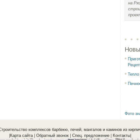
на Ря
строи
проек
Новы
Приго
Рецеп
Тепло
Печно
Фото зн
Строительство комплексов барбекю, печей, мангалов и каминов из кирпи
|
Карта сайта
|
Обратный звонок
|
Спец. предложение
|
Контакты
|