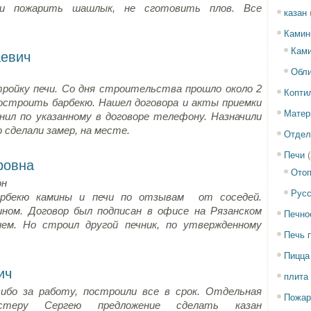
и пожарить шашлык, не сготовить плов. Все
казан
Ками
Ками
евич
Обли
тройку печи. Со дня строительства прошло около 2
Копти
остроить барбекю. Нашел договора и акты приемки
Матер
онил по указанному в договоре телефону. Назначили
ю сделали замер, на месте.
Отдел
Печи
(
ровна
Отоп
он
Русс
рбекю камины и печи по отзывам от соседей.
ином. Договор был подписан в офисе на Рязанском
Печно
ием. Но строил другой печник, по утвержденному
Печь 
Пицца
ич
плита
ибо за работу, построили все в срок. Отдельная
Пожар
астеру Сергею предложение сделать казан