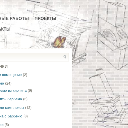
НЫЕ РАБОТЫ
ПРОЕКТЫ
АКТЫ
ики
е помещение
(2)
кю
(24)
екю из кирпича
(9)
пты барбекю
(5)
кю комплексы
(12)
ка с барбекю
(8)
ки
(5)