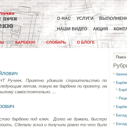
уточно
 печи
О НАС
УСЛУГИ
ВЫПОЛНЕН
екю
НАШИ ВИДЕО
АКЦИЯ
КОНТ
НЫ
БАРБЕКЮ
СЛОВАРЬ
О БЛОГЕ
Рубр
йлович
банно
НТ Ручеек.
Приятно удивила строительство по
Барбе
Следующим летом, такую же барбекю по проекту, на
Барб
 выложу самостоятельно.
...
Реце
рович
Барбе
Бесед
ство барбекю под ключ. Долго не думали, быстро
Бесед
роить. Сделали эскиз и получили ровно то что было