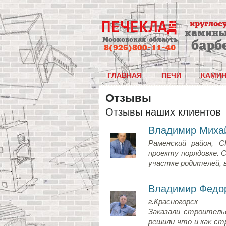
круглос
камины
Московская область
барб
8(926)800-11-40
ГЛАВНАЯ
ПЕЧИ
КАМИ
Отзывы
Отзывы наших клиентов
Владимир Миха
Раменский район, С
проекту порядовке. 
участке родителей,
Владимир Федо
г.Красногорск
Заказали строитель
решили что и как ст