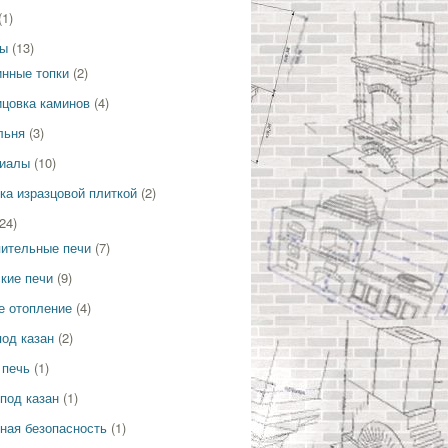
(1)
ны
(13)
нные топки
(2)
цовка каминов
(4)
льня
(3)
иалы
(10)
ка изразцовой плиткой
(2)
24)
ительные печи
(7)
кие печи
(9)
е отопление
(4)
под казан
(2)
 печь
(1)
 под казан
(1)
ная безопасность
(1)