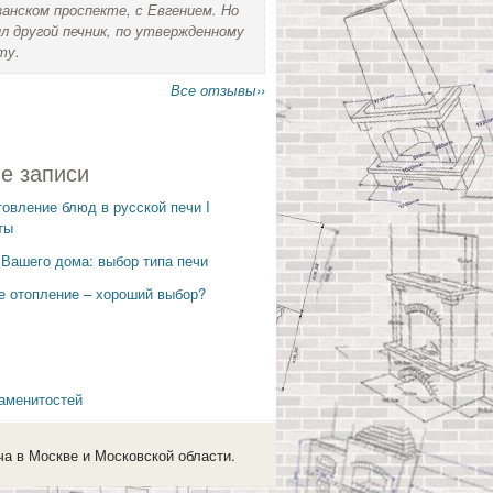
занском проспекте, с Евгением. Но
л другой печник, по утвержденному
ту.
Все отзывы››
е записи
товление блюд в русской печи I
ты
 Вашего дома: выбор типа печи
е отопление – хороший выбор?
аменитостей
ча в Москве и Московской области.