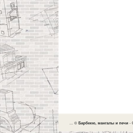
... ©
Барбекю, мангалы и печи
- 