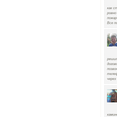
как с
ровно
пожар
Все п
решил
догов
позво
телеф
через
камин