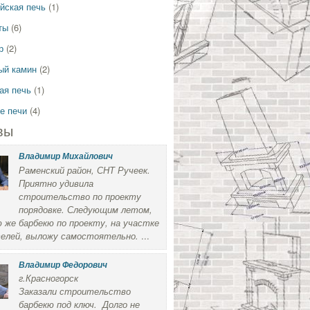
йская печь
(1)
ты
(6)
р
(2)
ый камин
(2)
ая печь
(1)
е печи
(4)
вы
Владимир Михайлович
Раменский район, СНТ Ручеек.
Приятно удивила
строительство по проекту
порядовке. Следующим летом,
 же барбекю по проекту, на участке
елей, выложу самостоятельно.
...
Владимир Федорович
г.Красногорск
Заказали строительство
барбекю под ключ. Долго не