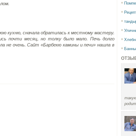
Помпе
алом.
Рецеп
танды
Уличн
юю кухню, сначала обратилась к местному мастеру.
ись почти месяц, но толку было мало. Печь долго
Хлебн
ла не очень. Сайт «Барбекю камины и печи» нашла в
Банны
отзы
такую
родит