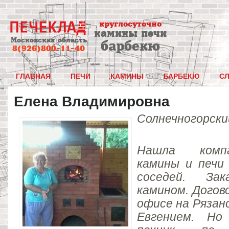
круглосуточно
камины печи
Московская область
барбекю
8(926)800-11-40
ГЛАВНАЯ
ПЕЧИ
КАМИНЫ
БАРБЕКЮ
С
Елена Владимировна
Солнечногорски
Нашла комп
камины и печ
соседей. За
камином. Догов
офисе на Рязан
Евгением. Но