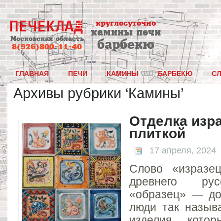
круглосуточно
камины печи
Московская область
барбекю
8(926)800-11-40
ГЛАВНАЯ
ПЕЧИ
КАМИНЫ
БАРБЕКЮ
С
Архивы рубрики ‘Камины’
Отделка изр
плиткой
17 апреля, 2024
Слово «изразе
древнего рус
«образец» — до 
люди так назыв
изделия, котор