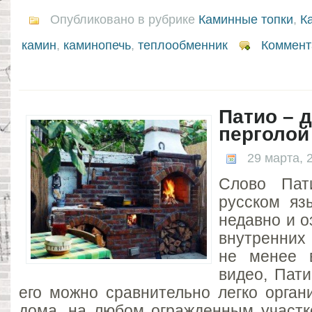
Опубликовано в рубрике
Каминные топки
,
К
камин
,
каминопечь
,
теплообменник
Коммент
Патио – 
перголой
29 марта, 
Слово Пат
русском яз
недавно и о
внутренних
не менее 
видео, Пат
его можно сравнительно легко орган
дома, на любом огражденным участк