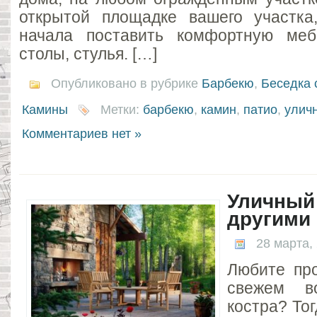
открытой площадке вашего участка
начала поставить комфортную меб
столы, стулья. […]
Опубликовано в рубрике
Барбекю
,
Беседка 
Камины
Метки:
барбекю
,
камин
,
патио
,
улич
Комментариев нет »
Уличный
другими
28 марта,
Любите пр
свежем в
костра? То