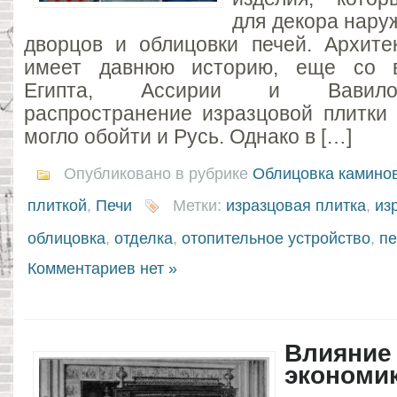
для декора нару
дворцов и облицовки печей. Архите
имеет давнюю историю, еще со в
Египта, Ассирии и Вавило
распространение изразцовой плитки 
могло обойти и Русь. Однако в […]
Опубликовано в рубрике
Облицовка камино
плиткой
,
Печи
Метки:
изразцовая плитка
,
из
облицовка
,
отделка
,
отопительное устройство
,
пе
Комментариев нет »
Влияние
экономи