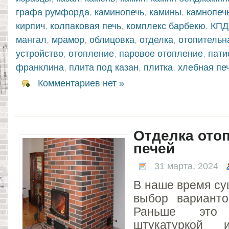
графа румфорда
,
каминопечь
,
камины
,
камнопеч
кирпич
,
колпаковая печь
,
комплекс барбекю
,
КПД
мангал
,
мрамор
,
облицовка
,
отделка
,
отопительн
устройство
,
отопление
,
паровое отопление
,
пати
франклина
,
плита под казан
,
плитка
,
хлебная пе
Комментариев нет »
Отделка ото
печей
31 марта, 2024
В наше время су
выбор варианто
Раньше это о
штукатуркой 