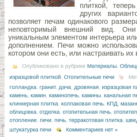
плиткой, тепер
других вариант
позволяет печам одинакового разме
неповторимый внешний вид. Они
уникальным элементом интерьера ил
дополнением. Печи можно использова
котором они есть, или настраивать их 
Опубликовано в рубрике
Материалы
,
Облиц
изразцовой плиткой
,
Отопительные печи
Мет
голландка
,
гранит
,
дача
,
дровяная
,
изразцовая п
камень
,
камин
,
каминопечь
,
камины
,
канальная п
клинкерная плитка
,
колпаковая печь
,
КПД
,
мазан
облицовка
,
отделка
,
отопительная печь
,
отопител
отопление
,
печи
,
печь
,
терракотовая плитка
,
шве
штукатурка печи
Комментариев нет »