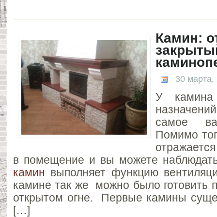
Камин: о
закрыты
каминоп
30 марта,
У камина
назначени
самое в
Помимо тог
отражается
в помещение и вы можете наблюдать
камин
выполняет функцию вентиляц
камине так же можно было готовить п
открытом огне. Первые камины суще
[…]