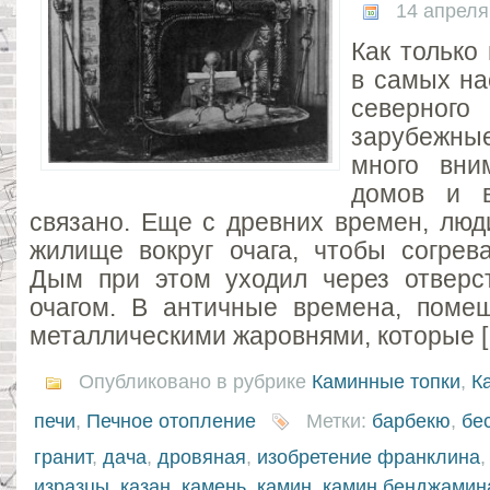
14 апреля
Как только
в самых на
северно
зарубежн
много вни
домов и в
связано. Еще с древних времен, люд
жилище вокруг очага, чтобы согрева
Дым при этом уходил через отверс
очагом. В античные времена, поме
металлическими жаровнями, которые 
Опубликовано в рубрике
Каминные топки
,
К
печи
,
Печное отопление
Метки:
барбекю
,
бе
гранит
,
дача
,
дровяная
,
изобретение франклина
изразцы
,
казан
,
камень
,
камин
,
камин бенджамин