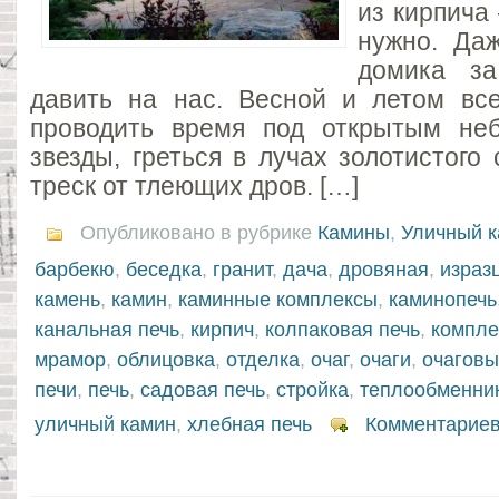
из кирпича 
нужно. Да
домика за
давить на нас. Весной и летом вс
проводить время под открытым неб
звезды, греться в лучах золотистого
треск от тлеющих дров. […]
Опубликовано в рубрике
Камины
,
Уличный 
барбекю
,
беседка
,
гранит
,
дача
,
дровяная
,
израз
камень
,
камин
,
каминные комплексы
,
каминопечь
канальная печь
,
кирпич
,
колпаковая печь
,
компле
мрамор
,
облицовка
,
отделка
,
очаг
,
очаги
,
очаговы
печи
,
печь
,
садовая печь
,
стройка
,
теплообменни
уличный камин
,
хлебная печь
Комментариев