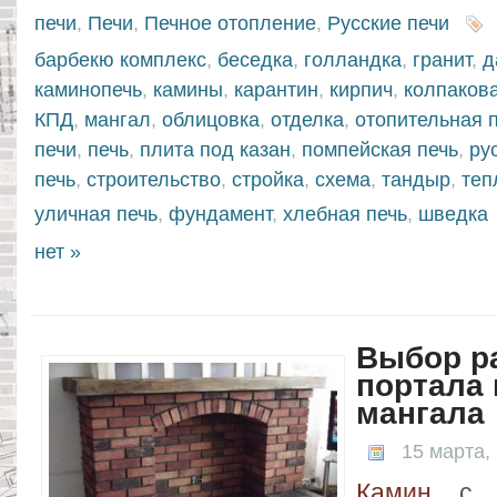
печи
,
Печи
,
Печное отопление
,
Русские печи
барбекю комплекс
,
беседка
,
голландка
,
гранит
,
д
каминопечь
,
камины
,
карантин
,
кирпич
,
колпакова
КПД
,
мангал
,
облицовка
,
отделка
,
отопительная 
печи
,
печь
,
плита под казан
,
помпейская печь
,
ру
печь
,
строительство
,
стройка
,
схема
,
тандыр
,
теп
уличная печь
,
фундамент
,
хлебная печь
,
шведка
нет »
Выбор р
портала 
мангала
15 марта,
Камин
с б