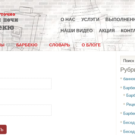
уточно
 печи
О НАС
УСЛУГИ
ВЫПОЛНЕН
екю
НАШИ ВИДЕО
АКЦИЯ
КОНТ
НЫ
БАРБЕКЮ
СЛОВАРЬ
О БЛОГЕ
Рубр
банно
Барбе
Барб
Реце
Барбе
Бесед
ть
Бесед