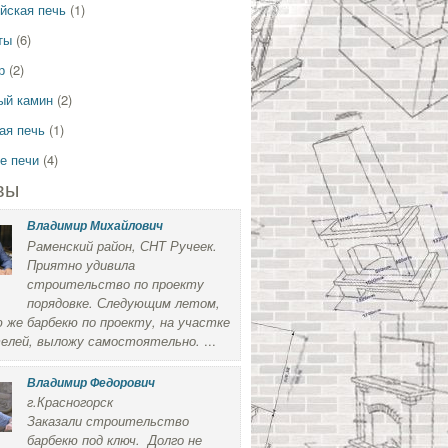
йская печь
(1)
ты
(6)
р
(2)
ый камин
(2)
ая печь
(1)
е печи
(4)
вы
Владимир Михайлович
Раменский район, СНТ Ручеек.
Приятно удивила
строительство по проекту
порядовке. Следующим летом,
 же барбекю по проекту, на участке
елей, выложу самостоятельно.
...
Владимир Федорович
г.Красногорск
Заказали строительство
барбекю под ключ. Долго не