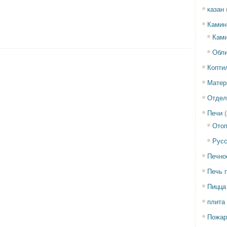
казан
Ками
Ками
Обли
Копти
Матер
Отдел
Печи
(
Отоп
Русс
Печно
Печь 
Пицца
плита
Пожар