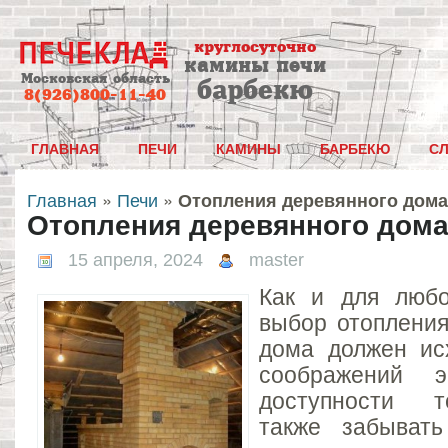
круглосуточно
камины печи
Московская область
барбекю
8(926)800-11-40
ГЛАВНАЯ
ПЕЧИ
КАМИНЫ
БАРБЕКЮ
С
Главная
»
Печи
»
Отопления деревянного дома
Отопления деревянного дом
15 апреля, 2024
master
Как и для любо
выбор отопления
дома должен ис
соображений э
доступности т
также забыват